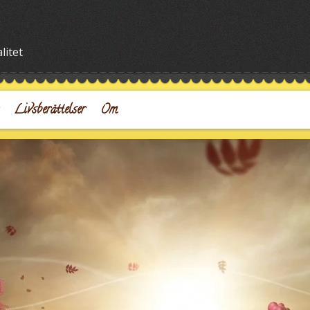
litet
Livsberättelser
Om