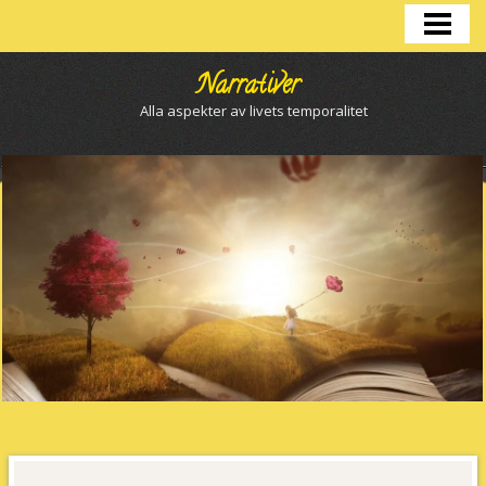
BLOGG
FILMER OCH SERIER
Narrativer
Alla aspekter av livets temporalitet
BÖCKER
LIVSBERÄTTELSER
OM