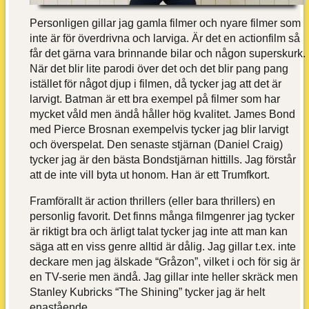
Personligen gillar jag gamla filmer och nyare filmer som
inte är för överdrivna och larviga. Är det en actionfilm så
får det gärna vara brinnande bilar och någon superskurk.
När det blir lite parodi över det och det blir pang pang
istället för något djup i filmen, då tycker jag att det är
larvigt. Batman är ett bra exempel på filmer som har
mycket våld men ändå håller hög kvalitet. James Bond
med Pierce Brosnan exempelvis tycker jag blir larvigt
och överspelat. Den senaste stjärnan (Daniel Craig)
tycker jag är den bästa Bondstjärnan hittills. Jag förstår
att de inte vill byta ut honom. Han är ett Trumfkort.
Framförallt är action thrillers (eller bara thrillers) en
personlig favorit. Det finns många filmgenrer jag tycker
är riktigt bra och ärligt talat tycker jag inte att man kan
säga att en viss genre alltid är dålig. Jag gillar t.ex. inte
deckare men jag älskade “Gråzon”, vilket i och för sig är
en TV-serie men ändå. Jag gillar inte heller skräck men
Stanley Kubricks “The Shining” tycker jag är helt
enastående.